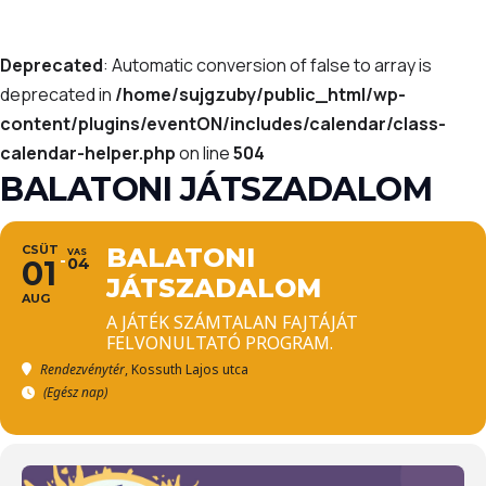
Deprecated
: Automatic conversion of false to array is
deprecated in
/home/sujgzuby/public_html/wp-
content/plugins/eventON/includes/calendar/class-
calendar-helper.php
on line
504
BALATONI JÁTSZADALOM
CSÜT
BALATONI
VAS
01
04
JÁTSZADALOM
AUG
A JÁTÉK SZÁMTALAN FAJTÁJÁT
FELVONULTATÓ PROGRAM.
Rendezvénytér
, Kossuth Lajos utca
(Egész nap)