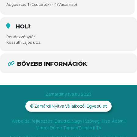
Augusztus 1 (Csütörtök) - 4 (Vasárnap)
HOL?
Rendezvénytér
Kossuth Lajos utca
BŐVEBB INFORMÁCIÓK
Zamardinyitva.hu 2023
© Zamárdi Nyitva Vállalkozói Egyesület
Weboldal fejlesztés:
David d. Nagy
|
Szöveg: Kiss Ádám |
Videó: Döme Tamás/Zamárdi TV