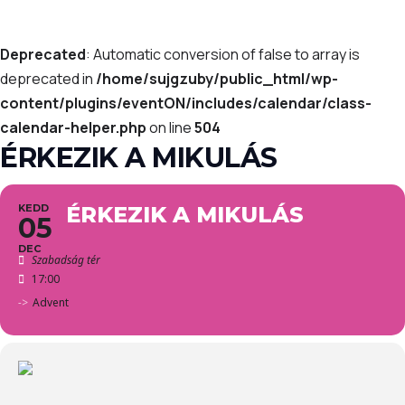
Deprecated
: Automatic conversion of false to array is
deprecated in
/home/sujgzuby/public_html/wp-
content/plugins/eventON/includes/calendar/class-
calendar-helper.php
on line
504
ÉRKEZIK A MIKULÁS
KEDD
ÉRKEZIK A MIKULÁS
05
DEC
Szabadság tér
17:00
->
Advent