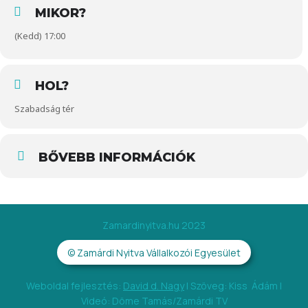
MIKOR?
(Kedd) 17:00
HOL?
Szabadság tér
BŐVEBB INFORMÁCIÓK
Zamardinyitva.hu 2023
© Zamárdi Nyitva Vállalkozói Egyesület
Weboldal fejlesztés:
David d. Nagy
|
Szöveg: Kiss Ádám |
Videó: Döme Tamás/Zamárdi TV