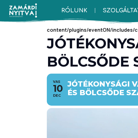
RÓLUNK
SZOLGÁLTA
Deprecated
: Automatic conversion of f
content/plugins/eventON/includes/c
JÓTÉKONYSÁ
BÖLCSŐDE 
VAS
JÓTÉKONYSÁGI 
10
ÉS BÖLCSŐDE S
DEC