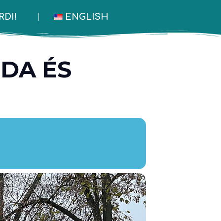
DI!
ENGLISH
/wp-
DA ÉS