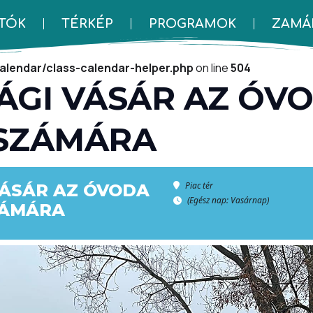
TÓK
TÉRKÉP
PROGRAMOK
ZAMÁR
alse to array is deprecated in
/home/sujgzuby/public_html
alendar/class-calendar-helper.php
on line
504
GI VÁSÁR AZ ÓVO
SZÁMÁRA
Piac tér
VÁSÁR AZ ÓVODA
(Egész nap: Vasárnap)
ZÁMÁRA