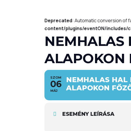
Deprecated
: Automatic conversion of f
content/plugins/eventON/includes/c
NEMHALAS 
ALAPOKON 
SZOM
NEMHALAS HAL 
06
ALAPOKON FŐZ
MÁJ
ESEMÉNY LEÍRÁSA