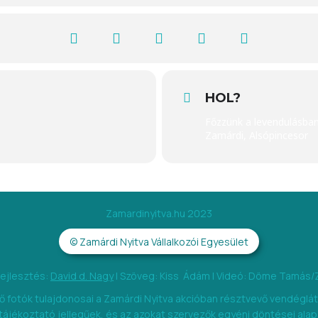
HOL?
Főzzünk a levendulásba
Zamárdi, Alsópincesor
Zamardinyitva.hu 2023
© Zamárdi Nyitva Vállalkozói Egyesület
fejlesztés:
David d. Nagy
|
Szöveg: Kiss Ádám |
Videó: Döme Tamás/
 fotók tulajdonosai a Zamárdi Nyitva akcióban résztvevő vendéglát
 tájékoztató jellegűek, és az azokat szervezők egyéni döntései ala