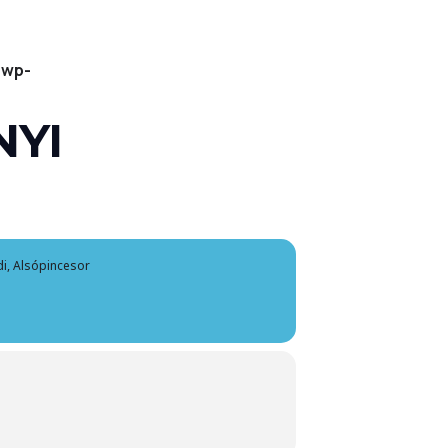
/wp-
NYI
i, Alsópincesor