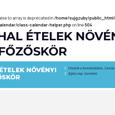
alse to array is deprecated in
/home/sujgzuby/public_html
alendar/class-calendar-helper.php
on line
504
HAL ÉTELEK NÖVÉ
FŐZŐSKÖR
Főzzünk a levendulásban
, Zamárd
ÉTELEK NÖVÉNYI
(Egész nap: Szombat)
ŐSKÖR