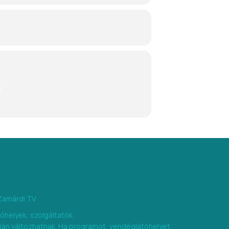
n
Zamárdi TV
óhelyek, szolgáltatók.
pján változhatnak. Ha programot, vendéglátóhelyet