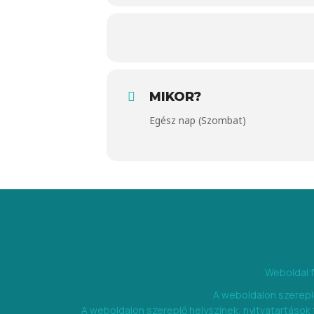
MIKOR?
Egész nap (Szombat)
Weboldal 
A weboldalon szereplő
A weboldalon szereplő helyszínek, nyitvatartások