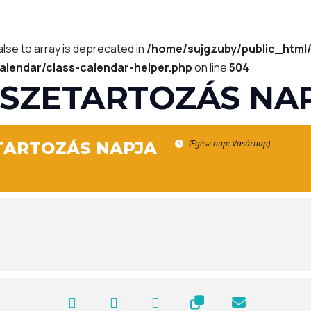
alse to array is deprecated in
/home/sujgzuby/public_html
alendar/class-calendar-helper.php
on line
504
SSZETARTOZÁS NA
(Egész nap: Vasárnap)
TARTOZÁS NAPJA