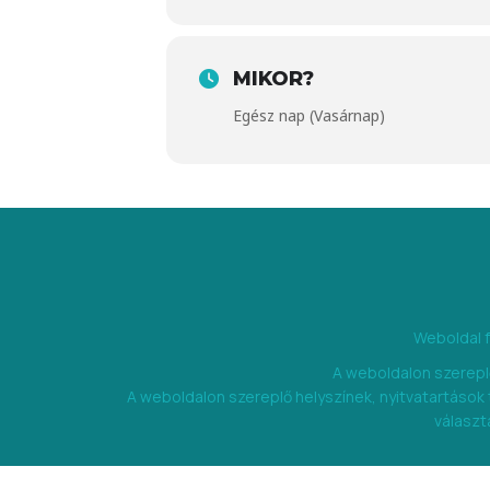
MIKOR?
Egész nap (Vasárnap)
Weboldal 
A weboldalon szereplő
A weboldalon szereplő helyszínek, nyitvatartások
választa