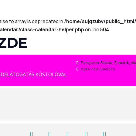
alse to array is deprecated in
/home/sujgzuby/public_html
alendar/class-calendar-helper.php
on line
504
ŐZDE
Fenegyerek Pálinka
, Zamárdi, Aká
(Egész nap: Szombat)
ZDELÁTOGATÁS KÓSTOLÓVAL