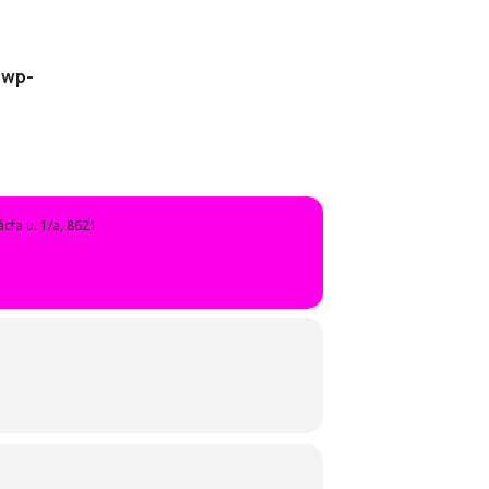
/wp-
cfa u. 1/a, 8621