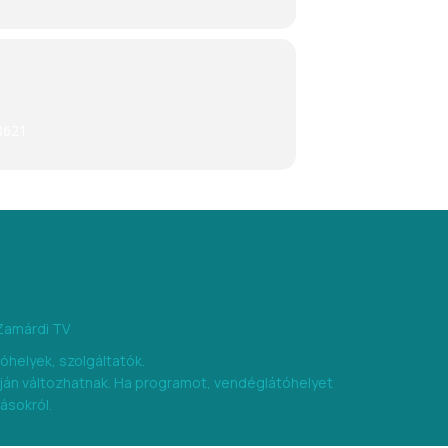
 8621
Zamárdi TV
óhelyek, szolgáltatók.
pján változhatnak. Ha programot, vendéglátóhelyet
tásokról.