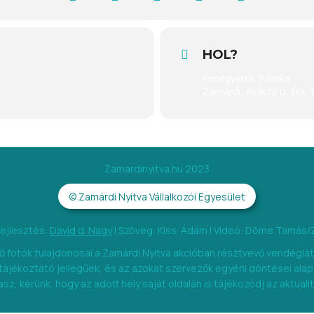
HOL?
Fenegyerek Pálinka
Zamárdi, Akácfa u. 1/a,
Zamardinyitva.hu 2023
© Zamárdi Nyitva Vállalkozói Egyesület
fejlesztés:
David d. Nagy
|
Szöveg: Kiss Ádám |
Videó: Döme Tamás/
 fotók tulajdonosai a Zamárdi Nyitva akcióban résztvevő vendéglát
 tájékoztató jellegűek, és az azokat szervezők egyéni döntései ala
sz, kérünk, hogy az adott hely saját oldalán is tájékozódj az aktuali