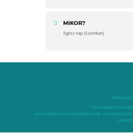
MIKOR?
Egész nap (Szombat)
Weboldal 
A weboldalon szereplő
A weboldalon szereplő helyszínek, nyitvatartások
választa